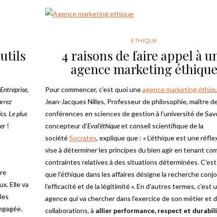
ETHIQUE
utils
4 raisons de faire appel à u
agence marketing éthiqu
Entreprise,
Pour commencer, c’est quoi une
agence marketing éthiq
urrez
Jean-Jacques Nilles, Professeur de philosophie, maître d
cs. Le plus
conférences en sciences de gestion à l’université de Sav
er
!
concepteur d’
Eval’éthique
et conseil scientifique de la
société
Socrates
, explique que : « L’éthique est une réfle
vise à déterminer les principes du bien agir en tenant c
contraintes relatives à des situations déterminées. C’est 
re
que l’éthique dans les affaires désigne la recherche conj
x. Elle va
l’efficacité et de la légitimité ». En d’autres termes, c’est 
 les
agence qui va chercher dans l’exercice de son métier et 
engagée.
collaborations, à
allier performance, respect et durabil