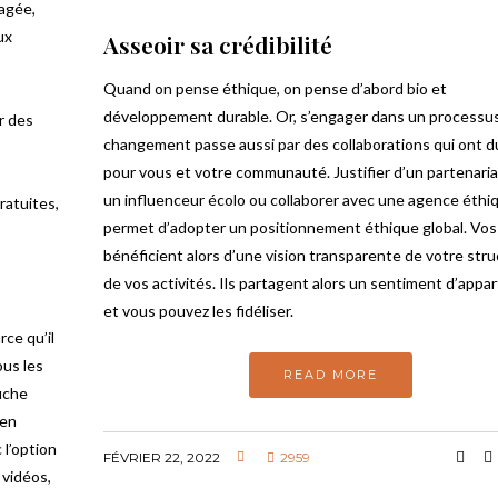
agée,
ux
Asseoir sa crédibilité
Quand on pense éthique, on pense d’abord bio et
développement durable. Or, s’engager dans un processu
er des
changement passe aussi par des collaborations qui ont d
pour vous et votre communauté. Justifier d’un partenaria
un influenceur écolo ou collaborer avec une agence éthi
ratuites,
permet d’adopter un positionnement éthique global. Vos 
bénéficient alors d’une vision transparente de votre stru
de vos activités. Ils partagent alors un sentiment d’app
et vous pouvez les fidéliser.
rce qu’il
ous les
READ MORE
uche
’en
 l’option
FÉVRIER 22, 2022
2959
 vidéos,