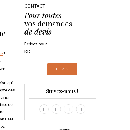
CONTACT
Pour toutes
vos demandes
de devis
ne
e
Ecrivez-nous
ici :
ue
?
e
oie,
DEVIS
xion qui
ompte des
Suivez-nous !
ainsi
ointe de
une
dans ses
ité
.