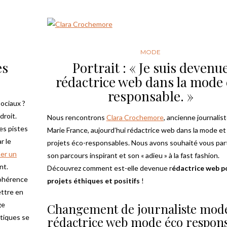
MODE
es
Portrait : « Je suis devenu
rédactrice web dans la mode
responsable. »
ociaux ?
droit.
Nous rencontrons
Clara Crochemore
, ancienne journalis
des pistes
Marie France, aujourd’hui rédactrice web dans la mode et
r le
projets éco-responsables. Nous avons souhaité vous par
er un
son parcours inspirant et son « adieu » à la fast fashion.
nt.
Découvrez comment est-elle devenue r
édactrice web p
 cohérence
projets éthiques et positifs
!
ettre en
ge
Changement de journaliste mod
atiques se
rédactrice web mode éco respon