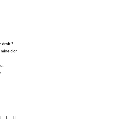
 droit ?
 mine d’or,
u.
e