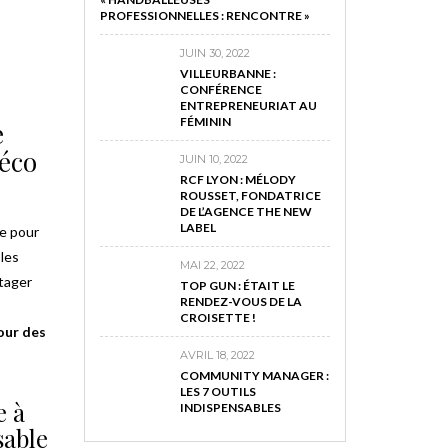
PROFESSIONNELLES : RENCONTRE »
JUIN 30, 2022
VILLEURBANNE :
CONFÉRENCE
ENTREPRENEURIAT AU
FÉMININ
e
 éco
JUIN 10, 2022
RCF LYON : MÉLODY
ROUSSET, FONDATRICE
DE L’AGENCE THE NEW
LABEL
te pour
 les
MAI 22, 2022
tager
TOP GUN : ÉTAIT LE
RENDEZ-VOUS DE LA
CROISETTE !
our des
AVRIL 18, 2022
COMMUNITY MANAGER :
LES 7 OUTILS
e à
INDISPENSABLES
sable