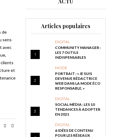
ACTU
Articles populaires
s de
u sens
DIGITAL
t avec
COMMUNITY MANAGER :
LES 7 OUTILS
1
que,
INDISPENSABLES
clients
MODE
cture et
PORTRAIT : « JE SUIS
artenance
DEVENUE RÉDACTRICE
2
WEB DANS LA MODE ÉCO
RESPONSABLE. »
DIGITAL
SOCIAL MÉDIA : LES 10
TENDANCES À ADOPTER
3
EN 2021
DIGITAL
6 IDÉES DE CONTENU
POUR LES RÉSEAUX