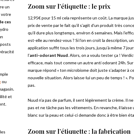
Zoom sur l’étiquette : le prix
re un
à votre
12,95€ pour 15 ml cela représente un coût. La marque jus
de ces
prix de vente par le fait qu’il s’agit d’un produit très conc
hydro
qu’il dure plus longtemps, environ 6 semaines. Mais l’effic
un
est-elle au rendez-vous ? Si l’on en croit la description, u
 posts
application suffit tous les trois jours, jusqu’à même 7 jou
véracité
l’
anti-odorant Nuud
. Alors, on a voulu tester ça ! Verdict
efficace, mais tout comme un autre anti odorant 24h. Sur l
marque répond « ton microbiome doit juste s’adapter à c
emple
nouvelle situation. Alors laisse-lui un peu de temps ! ». P
e
ou
pas.
magasin.
lité et
Nuud n’a pas de parfum, il sent légèrement la crème. Il ne 
ent.
pas et ne tâche pas les vêtements. En revanche, il laisse 
blanc sur la peau et celui-ci demande donc à être bien éta
Zoom sur l’étiquette : la fabrication
les