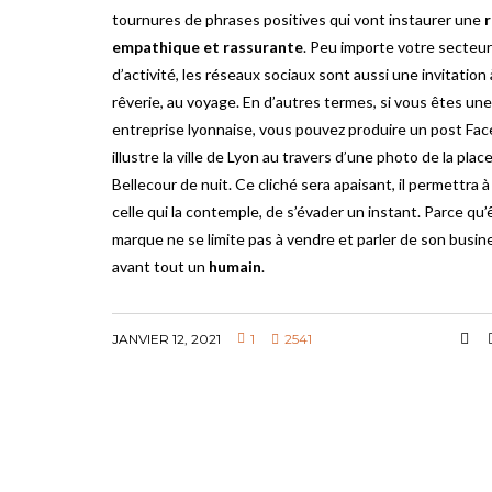
tournures de phrases positives qui vont instaurer une
r
empathique et rassurante
. Peu importe votre secteur
d’activité, les réseaux sociaux sont aussi une invitation 
rêverie, au voyage. En d’autres termes, si vous êtes une
entreprise lyonnaise, vous pouvez produire un post Fa
illustre la ville de Lyon au travers d’une photo de la plac
Bellecour de nuit. Ce cliché sera apaisant, il permettra à
celle qui la contemple, de s’évader un instant. Parce qu
marque ne se limite pas à vendre et parler de son busin
avant tout un
humain
.
JANVIER 12, 2021
1
2541