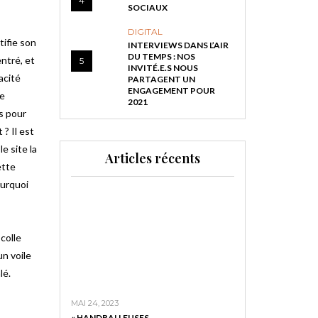
4
SOCIAUX
DIGITAL
tifie son
INTERVIEWS DANS L’AIR
DU TEMPS : NOS
entré, et
5
INVITÉ.E.S NOUS
acité
PARTAGENT UN
ENGAGEMENT POUR
ne
2021
rs pour
 ? Il est
e site la
Articles récents
ette
ourquoi
colle
un voile
lé.
MAI 24, 2023
« HANDBALLEUSES