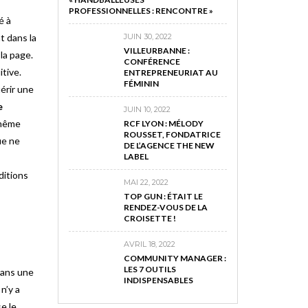
PROFESSIONNELLES : RENCONTRE »
é à
t dans la
JUIN 30, 2022
VILLEURBANNE :
la page.
CONFÉRENCE
itive.
ENTREPRENEURIAT AU
FÉMININ
érir une
e
JUIN 10, 2022
 même
RCF LYON : MÉLODY
ROUSSET, FONDATRICE
ue ne
DE L’AGENCE THE NEW
LABEL
ditions
MAI 22, 2022
TOP GUN : ÉTAIT LE
RENDEZ-VOUS DE LA
CROISETTE !
AVRIL 18, 2022
COMMUNITY MANAGER :
LES 7 OUTILS
dans une
INDISPENSABLES
n’y a
se le