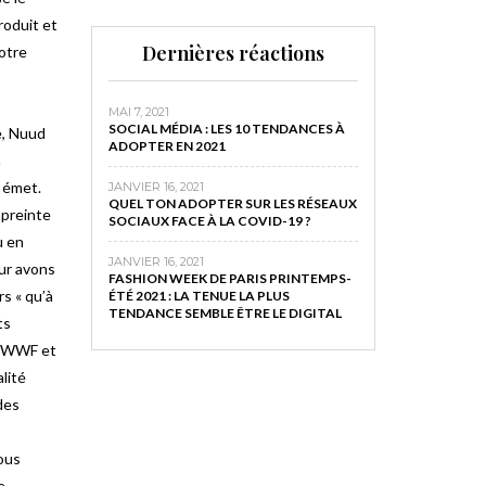
roduit et
Dernières réactions
otre
MAI 7, 2021
SOCIAL MÉDIA : LES 10 TENDANCES À
e, Nuud
ADOPTER EN 2021
n
 émet.
JANVIER 16, 2021
QUEL TON ADOPTER SUR LES RÉSEAUX
mpreinte
SOCIAUX FACE À LA COVID-19 ?
u en
JANVIER 16, 2021
eur avons
FASHION WEEK DE PARIS PRINTEMPS-
s « qu’à
ÉTÉ 2021 : LA TENUE LA PLUS
TENDANCE SEMBLE ÊTRE LE DIGITAL
ts
e WWF et
lité
des
ous
e.