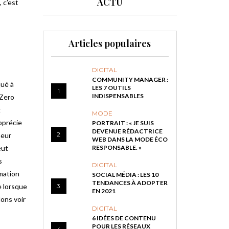
ACTU
 c’est
Articles populaires
DIGITAL
COMMUNITY MANAGER :
qué à
LES 7 OUTILS
1
INDISPENSABLES
 Zero
g
MODE
pprécie
PORTRAIT : « JE SUIS
DEVENUE RÉDACTRICE
2
neur
WEB DANS LA MODE ÉCO
eut
RESPONSABLE. »
s
DIGITAL
rmation
SOCIAL MÉDIA : LES 10
TENDANCES À ADOPTER
e lorsque
3
EN 2021
lons voir
DIGITAL
6 IDÉES DE CONTENU
POUR LES RÉSEAUX