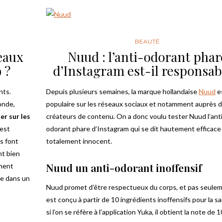
BEAUTÉ
seaux
Nuud : l’anti-odorant phar
 ?
d’Instagram est-il responsab
nts.
Depuis plusieurs semaines, la marque hollandaise
Nuud
es
onde,
populaire sur les réseaux sociaux et notamment auprès 
r sur les
créateurs de contenu. On a donc voulu tester Nuud l’anti
 est
odorant phare d’Instagram qui se dit hautement efficace
s font
totalement innocent.
nt bien
Nuud un anti-odorant inoffensif
ment
ce dans un
Nuud promet d’être respectueux du corps, et pas seuleme
est conçu à partir de 10 ingrédients inoffensifs pour la sa
si l’on se réfère à l’application Yuka, il obtient la note de 