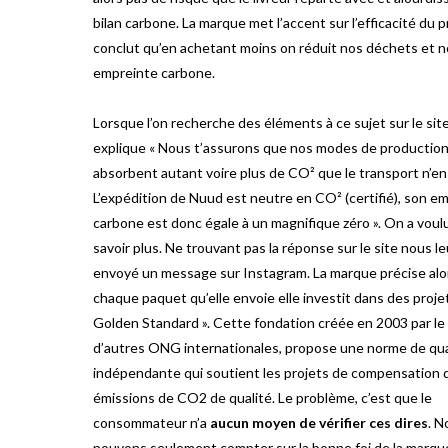
bilan carbone. La marque met l’accent sur l’efficacité du p
conclut qu’en achetant moins on réduit nos déchets et n
empreinte carbone.
Lorsque l’on recherche des éléments à ce sujet sur le sit
explique « Nous t’assurons que nos modes de productio
absorbent autant voire plus de CO² que le transport n’en
L’expédition de Nuud est neutre en CO² (certifié), son e
carbone est donc égale à un magnifique zéro ». On a voul
savoir plus. Ne trouvant pas la réponse sur le site nous l
envoyé un message sur Instagram. La marque précise alor
chaque paquet qu’elle envoie elle investit dans des proje
Golden Standard ». Cette fondation créée en 2003 par l
d’autres ONG internationales, propose une norme de qua
indépendante qui soutient les projets de compensation 
émissions de CO2 de qualité. Le problème, c’est que le
consommateur n’a
aucun moyen de vérifier ces dires
. N
pouvons seulement compter sur la bonne foi de la marqu