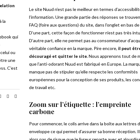
elation
Le site Nuud n’est pas le meilleur en termes d’accessibilit
l’information. Une grande partie des réponses se trouven
à la
FAQ (foire aux questions) du site, dans l’onglet en bas de 
D’une part, cette façon de fonctionner n’est pas très intu
cebook qui
D’autre part, elle ne permet pas au consommateur d’acqu
e
véritable confiance en la marque. Pire encore,
il peut êtr
 celui ou
découragé et quitter le site
. Nous apprenons tout de
’être une
que l’anti-odorant Nuud est fabriqué en Europe. La marq
ess. C’est
manque pas de stipuler qu’elle respecte les conformités
européennes pour la conception de ses produits, les con
de travail etc.
Zoom sur l’étiquette : l’empreinte
carbone
Pour commencer, le colis arrive dans la boîte aux lettres 
enveloppe ce qui permet d’assurer sa bonne réception. Il 
alors pas de risque que le livreur reparte avec et alourdis