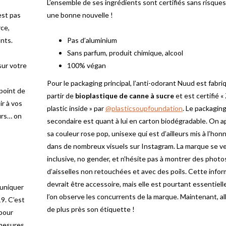
L’ensemble de ses ingrédients sont certifiés sans risques,
est pas
une bonne nouvelle !
ce,
nts.
Pas d’aluminium
Sans parfum, produit chimique, alcool
sur votre
100% végan
Pour le packaging principal, l’anti-odorant Nuud est fabri
 point de
partir de
bioplastique de canne à sucre
et est certifié «
ir à vos
plastic inside » par
@plasticsoupfoundation
. Le packagin
ours… on
secondaire est quant à lui en carton biodégradable. On a
sa couleur rose pop, unisexe qui est d’ailleurs mis à l’hon
dans de nombreux visuels sur Instagram. La marque se v
inclusive, no gender, et n’hésite pas à montrer des photo
d’aisselles non retouchées et avec des poils. Cette info
devrait être accessoire, mais elle est pourtant essentiell
uniquer
l’on observe les concurrents de la marque. Maintenant, al
9. C’est
de plus près son étiquette !
 pour
 mesures