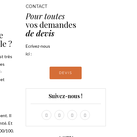
CONTACT
Pour toutes
vos demandes
de devis
e
le ?
Ecrivez-nous
ici :
t très
des
-
DEVIS
 et
Suivez-nous !
nt. Il
nté. Et
100/100.